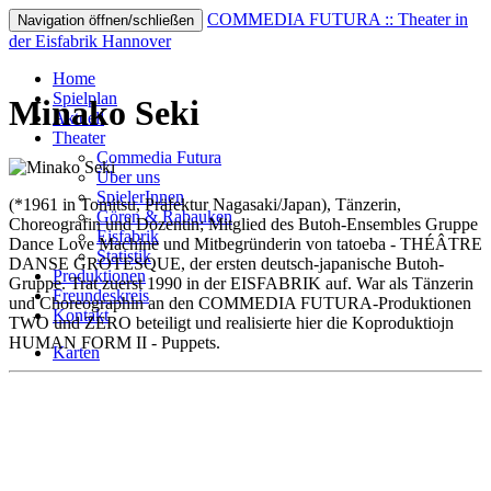
COMMEDIA FUTURA :: Theater in
Navigation öffnen/schließen
der Eisfabrik Hannover
Home
Spielplan
Minako Seki
Aktuell
Theater
Commedia Futura
Über uns
SpielerInnen
(*1961 in Tomitsu, Präfektur Nagasaki/Japan), Tänzerin,
Gören & Rabauken
Choreografin und Dozentin; Mitglied des Butoh-Ensembles Gruppe
Eisfabrik
Dance Love Machine und Mitbegründerin von tatoeba - THÉÂTRE
Statistik
DANSE GROTESQUE, der ersten deutsch-japanische Butoh-
Produktionen
Gruppe. Trat zuerst 1990 in der EISFABRIK auf. War als Tänzerin
Freundeskreis
und Choreographin an den COMMEDIA FUTURA-Produktionen
Kontakt
TWO und ZERO beteiligt und realisierte hier die Koproduktiojn
HUMAN FORM II - Puppets.
Karten