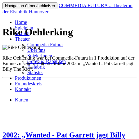
COMMEDIA FUTURA :: Theater in
Navigation öffnen/schließen
der Eisfabrik Hannover
Home
Spielplan
Rike Oehlerking
Aktuell
Theater
Commedia Futura
Über uns
SpielerInnen
Rike Oehlerking war bei Commedia-Futura in 1 Produktion auf der
Gören & Rabauken
Bühne zu sehen. Zuletzt im Jahr 2002 in „Wanted - Pat Garrett jagt
Eisfabrik
Billy The Kid“.
Statistik
Produktionen
Freundeskreis
Kontakt
Karten
2002: „Wanted - Pat Garrett jagt Billy