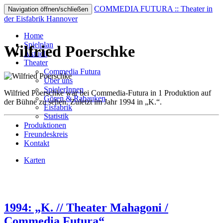
COMMEDIA FUTURA :: Theater in
Navigation öffnen/schließen
der Eisfabrik Hannover
Home
Spielplan
Wilfried Poerschke
Aktuell
Theater
Commedia Futura
Über uns
SpielerInnen
Wilfried Poerschke war bei Commedia-Futura in 1 Produktion auf
Gören & Rabauken
der Bühne zu sehen. Zuletzt im Jahr 1994 in „K.“.
Eisfabrik
Statistik
Produktionen
Freundeskreis
Kontakt
Karten
1994: „K. // Theater Mahagoni /
Commedia Futura“