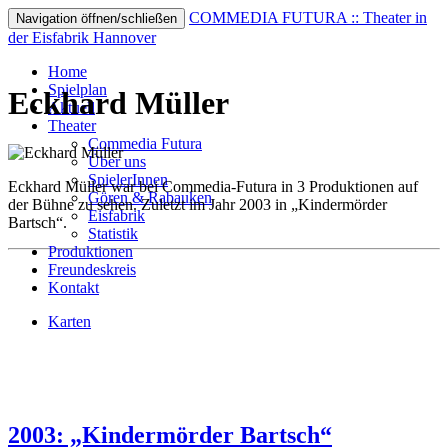
COMMEDIA FUTURA :: Theater in
Navigation öffnen/schließen
der Eisfabrik Hannover
Home
Spielplan
Eckhard Müller
Aktuell
Theater
Commedia Futura
Über uns
SpielerInnen
Eckhard Müller war bei Commedia-Futura in 3 Produktionen auf
Gören & Rabauken
der Bühne zu sehen. Zuletzt im Jahr 2003 in „Kindermörder
Eisfabrik
Bartsch“.
Statistik
Produktionen
Freundeskreis
Kontakt
Karten
2003: „Kindermörder Bartsch“