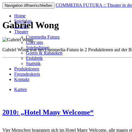
COMMEDIA FUTURA :: Theater in der 
Navigation öffnen/schließen
Home
Spielplan
Gabriel Wong
Aktuell
Theater
Commedia Futura
Über uns
SpielerInnen
Gabriel Wong war bei Commedia-Futura in 2 Produktionen auf der B
Gören & Rabauken
Eisfabrik
Statistik
Produktionen
Freundeskreis
Kontakt
Karten
2010: „Hotel Many Welcome“
Vier Menschen begegnen sich im Hotel Many Welcome, alle tragen ein 