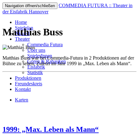
COMMEDIA FUTURA :: Theater in
Navigation öffnen/schließen
der Eisfabrik Hannover
Home
Spielplan
Matthias Buss
Aktuell
Theater
Commedia Futura
Über uns
SpielerInnen
Matthias Buss war bei Commedia-Futura in 2 Produktionen auf der
Gören & Rabauken
Bühne zu sehen. Zuletzt im Jahr 1999 in „Max. Leben als Mann“.
Eisfabrik
Statistik
Produktionen
Freundeskreis
Kontakt
Karten
1999: „Max. Leben als Mann“