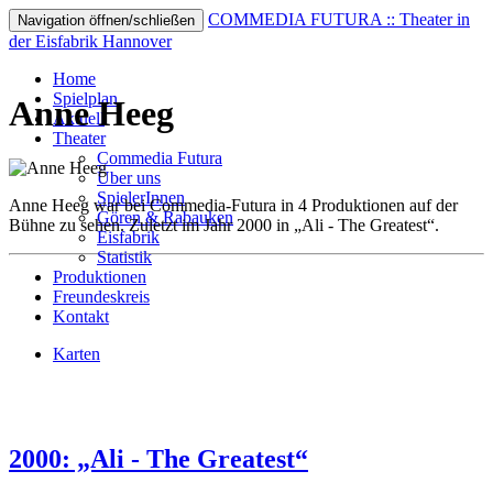
COMMEDIA FUTURA :: Theater in
Navigation öffnen/schließen
der Eisfabrik Hannover
Home
Spielplan
Anne Heeg
Aktuell
Theater
Commedia Futura
Über uns
SpielerInnen
Anne Heeg war bei Commedia-Futura in 4 Produktionen auf der
Gören & Rabauken
Bühne zu sehen. Zuletzt im Jahr 2000 in „Ali - The Greatest“.
Eisfabrik
Statistik
Produktionen
Freundeskreis
Kontakt
Karten
2000: „Ali - The Greatest“