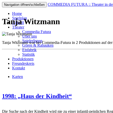
COMMEDIA FUTURA :: Theater in der 
Navigation öffnen/schließen
Home
Spielplan
Tanja Witzmann
Aktuell
Theater
Commedia Futura
Über uns
SpielerInnen
Tanja Witzmann war bei Commedia-Futura in 2 Produktionen auf der 
Gören & Rabauken
Eisfabrik
Statistik
Produktionen
Freundeskreis
Kontakt
Karten
1998: „Haus der Kindheit“
Die Suche nach der Kindheit wird nie zu einer infantil-peinlichen Reg