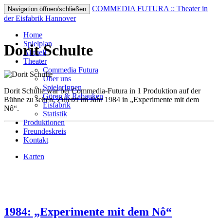
COMMEDIA FUTURA :: Theater in
Navigation öffnen/schließen
der Eisfabrik Hannover
Home
Spielplan
Dorit Schulte
Aktuell
Theater
Commedia Futura
Über uns
SpielerInnen
Dorit Schulte war bei Commedia-Futura in 1 Produktion auf der
Gören & Rabauken
Bühne zu sehen. Zuletzt im Jahr 1984 in „Experimente mit dem
Eisfabrik
Nô“.
Statistik
Produktionen
Freundeskreis
Kontakt
Karten
1984: „Experimente mit dem Nô“