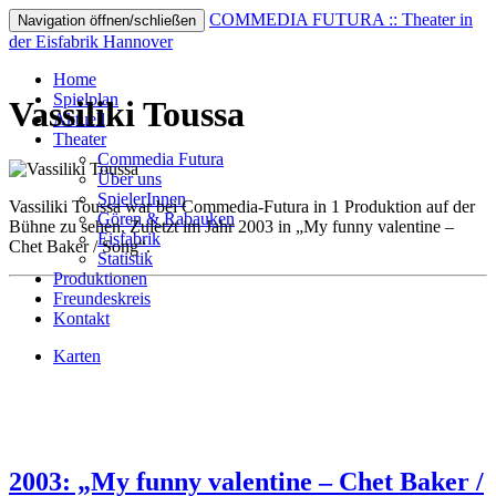
COMMEDIA FUTURA :: Theater in
Navigation öffnen/schließen
der Eisfabrik Hannover
Home
Spielplan
Vassiliki Toussa
Aktuell
Theater
Commedia Futura
Über uns
SpielerInnen
Vassiliki Toussa war bei Commedia-Futura in 1 Produktion auf der
Gören & Rabauken
Bühne zu sehen. Zuletzt im Jahr 2003 in „My funny valentine –
Eisfabrik
Chet Baker / Song“.
Statistik
Produktionen
Freundeskreis
Kontakt
Karten
2003: „My funny valentine – Chet Baker /