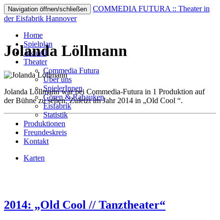
COMMEDIA FUTURA :: Theater in
Navigation öffnen/schließen
der Eisfabrik Hannover
Home
Spielplan
Jolanda Löllmann
Aktuell
Theater
Commedia Futura
Über uns
SpielerInnen
Jolanda Löllmann war bei Commedia-Futura in 1 Produktion auf
Gören & Rabauken
der Bühne zu sehen. Zuletzt im Jahr 2014 in „Old Cool “.
Eisfabrik
Statistik
Produktionen
Freundeskreis
Kontakt
Karten
2014: „Old Cool // Tanztheater“