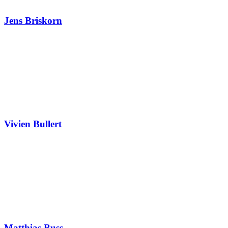
Jens Briskorn
Vivien Bullert
Matthias Buss