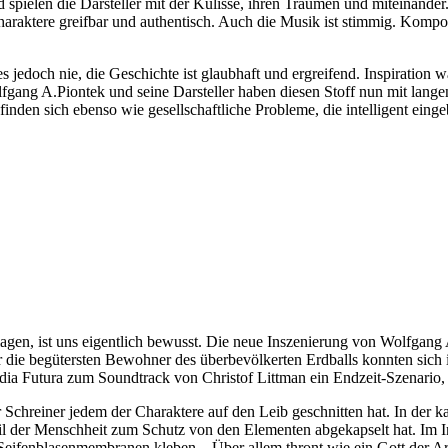
len die Darsteller mit der Kulisse, ihren Träumen und miteinander. T
ktere greifbar und authentisch. Auch die Musik ist stimmig. Komponis
s jedoch nie, die Geschichte ist glaubhaft und ergreifend. Inspiration
fgang A.Piontek und seine Darsteller haben diesen Stoff nun mit lang
finden sich ebenso wie gesellschaftliche Probleme, die intelligent eing
agen, ist uns eigentlich bewusst. Die neue Inszenierung von Wolfgang A
 die begütersten Bewohner des überbevölkerten Erdballs konnten sich i
edia Futura zum Soundtrack von Christof Littman ein Endzeit-Szenario
r Schreiner jedem der Charaktere auf den Leib geschnitten hat. In der
eil der Menschheit zum Schutz von den Elementen abgekapselt hat. Im In
eifenblasenmembranen kleben... Über allem thront wie ein Gott der Ar