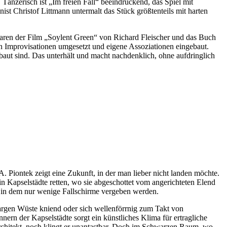
änzerisch ist „Im freien Fall“ beeindruckend, das Spiel mit
t Christof Littmann untermalt das Stück größtenteils mit harten
 waren der Film „Soylent Green“ von Richard Fleischer und das Buch
en Improvisationen umgesetzt und eigene Assoziationen eingebaut.
ebaut sind. Das unterhält und macht nachdenklich, ohne aufdringlich
. Piontek zeigt eine Zukunft, in der man lieber nicht landen möchte.
n Kapselstädte retten, wo sie abgeschottet vom angerichteten Elend
, in dem nur wenige Fallschirme vergeben werden.
 kargen Wüste kniend oder sich wellenförrnig zum Takt von
nern der Kapselstädte sorgt ein künstliches Klima für ertragliche
chitekt, noch klingt er unantastbar. Doch im Schwarzen Raum, wo