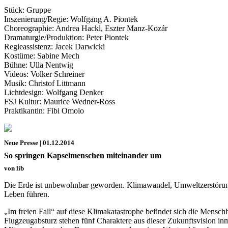
Stück: Gruppe
Inszenierung/Regie: Wolfgang A. Piontek
Choreographie: Andrea Hackl, Eszter Manz-Kozár
Dramaturgie/Produktion: Peter Piontek
Regieassistenz: Jacek Darwicki
Kostüme: Sabine Mech
Bühne: Ulla Nentwig
Videos: Volker Schreiner
Musik: Christof Littmann
Lichtdesign: Wolfgang Denker
FSJ Kultur: Maurice Wedner-Ross
Praktikantin: Fibi Omolo
Neue Presse | 01.12.2014
So springen Kapselmenschen miteinander um
von lib
Die Erde ist unbewohnbar geworden. Klimawandel, Umweltzerstörung 
Leben führen.
„Im freien Fall“ auf diese Klimakatastrophe befindet sich die Mensch
Flugzeugabsturz stehen fünf Charaktere aus dieser Zukunftsvision in