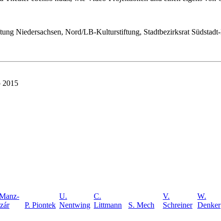
ung Niedersachsen, Nord/LB-Kulturstiftung, Stadtbezirksrat Südstadt-
b 2015
 Manz-
U.
C.
V.
W.
zár
P. Piontek
Nentwing
Littmann
S. Mech
Schreiner
Denker