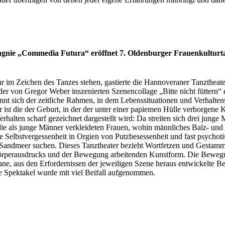
gnie „Commedia Futura“ eröffnet 7. Oldenburger Frauenkulturta
ahr im Zeichen des Tanzes stehen, gastierte die Hannoveraner Tanzthe
er von Gregor Weber inszenierten Szenencollage „Bitte nicht füttern“ 
t sich der zeitliche Rahmen, in dem Lebenssituationen und Verhaltensm
 ist die der Geburt, in der der unter einer papiemen Hülle verborgene K
lten scharf gezeichnet dargestellt wird: Da streiten sich drei junge 
ie als junge Männer verkleideten Frauen, wohin männliches Balz- und 
ie Selbstvergessenheit in Orgien von Putzbesessenheit und fast psycho
 Sandmeer suchen. Dieses Tanztheater bezieht Wortfetzen und Gestamme
 Körperausdrucks und der Bewegung arbeitenden Kunstform. Die Bewegun
ane, aus den Erfordernissen der jeweiligen Szene heraus entwickelte 
ge Spektakel wurde mit viel Beifall aufgenommen.