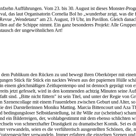
ünfzehn Aufführungen. Vom 23. bis 30. August ist dieses Monster-Pro
val, das laut Organisatorin Cornelia Bol ho „wunderbar zeigt, was die 
nd-Revue „Wendetanz“ am 23. August, 19 Uhr, im Pavillon. Gleich dan
rrollen auf die Schippe nimmt. Ein ganz besonderes Projekt: Alle Grup
ustausch der ungewöhnlichen Art!
eht dem Publikum den Rücken zu und bewegt ihren Oberkörper mit einem
en Stück für Stück ein nacktes Wesen aus der papiernen Hülle schält
n einem gleichmäßigen Zeitlupentempo und ist dennoch geprägt von ein
ereits jetzt gefesselt, wird in den kommenden achtzig Minuten seine 
sind. „Bitte nicht füttern" ist sein Titel, und unter der Regie von 
en Szenencollage mit einem Frauenleben zwischen Geburt und Alter, so
die drei Darstellerinnen Moniku Matting. Marcia Bittencourt und Aza The
nd bedingungsloser Selbstdarstellung, ist ihr Wille zur (scheinbar) sc
tand ein Bilderreigen, der, wohlabgestimmt mit dem ebenso schlichten
hseln von schmerzhafter Drastigkeit zu dramatischer Komik. Sei es d
er verwandeln, seien es die verführerisch ausgestellten Schönen, die,
 Fratzengesichter verwandeln. Immer erfahren die einzelnen Szenen und 