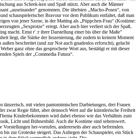
Mischung aus Schrek-ken und Spaß stürzt. Aber auch die Männer
müsant „auseinander“ genommen. Die übelsten ,,Macho-Posen“, von
 und schauspielerischer Bravour vor dem Publikum entfaltet, daß man
weigen von jener Szene, in der Matting als „Püppchen-Frau“ (Kostüme:
rzeugten „Sexprotze" erregt. Aber auch hier verliert sich der Spaß,
g macht. Emst r' :r ihrer Darstellung einer bis über die Maße"
nheit liegt, die Siärke der Inszenierung, die zudem in keinem Moment
 außen beschreitet (und zur Not auch gnadenlos erforscht), gelacht
Weber ganz ohne das gesprochene Wort aus, bestätigt er mit dieser
rauenden Spiels der „Commedia Futura“.
n tänzerisch, mit vielen pantomimischen Darbietungen, drei Frauen
r zwar Regie führt, aber dennoch Wert auf die künstlerische Freiheit
 Das Thema Kinderbekommen wird dabei ebenso wie das Verhältnis zum
 Musik, Licht und Bühnenbild. Auch die Kostüme sind sehenswert.
e Vorstellungen her-vorrufen, andererseits aber auch befremden.
 bis zur Groteske steigert. Das Anliegen der Schauspieler, ein Stück
r in dem Stück vermutlich anderes sieht. Die