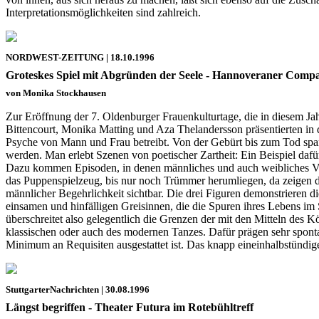
Interpretationsmöglichkeiten sind zahlreich.
NORDWEST-ZEITUNG | 18.10.1996
Groteskes Spiel mit Abgründen der Seele - Hannoveraner Compa
von Monika Stockhausen
Zur Eröffnung der 7. Oldenburger Frauenkulturtage, die in diesem J
Bittencourt, Monika Matting und Aza Thelandersson präsentierten in d
Psyche von Mann und Frau betreibt. Von der Gebürt bis zum Tod spann
werden. Man erlebt Szenen von poetischer Zartheit: Ein Beispiel dafür
Dazu kommen Episoden, in denen männliches und auch weibliches Verha
das Puppenspielzeug, bis nur noch Trümmer herumliegen, da zeigen d
männlicher Begehrlichkeit sichtbar. Die drei Figuren demonstrieren d
einsamen und hinfälligen Greisinnen, die die Spuren ihres Lebens im
überschreitet also gelegentlich die Grenzen der mit den Mitteln des
klassischen oder auch des modernen Tanzes. Dafür prägen sehr spont
Minimum an Requisiten ausgestattet ist. Das knapp eineinhalbstündi
StuttgarterNachrichten | 30.08.1996
Längst begriffen - Theater Futura im Rotebühltreff