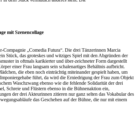
ge mit Szenencollage
ater-Compagnie „Comedia Futura“. Die drei Tänzerinnen Marcia
ein Stück, das groteskes und witziges Spiel mit den Abgründen der
uster in oftmals karikierter und über-zeichneter Form dargestellt
örper einer Frau langsam sein schalenartiges Behältnis aufbricht.
Mädchen, die eben noch einträchtig miteinander gespielt haben, um
Imponiergehabe führt, da wird die Erniedrigung der Frau zum Objekt
tischem Waschzwang ebenso wie die fehlende Solidarität der drei
l, Schreie und Flüstern ebenso in die Bühnenaktion ein,
gen der drei Akteurinnen zitieren nur ganz selten das Vokabular des
Bewegungsabläufe das Geschehen auf der Bühne, die nur mit einem