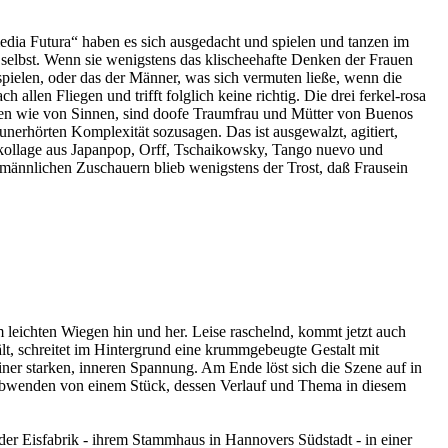
edia Futura“ haben es sich ausgedacht und spielen und tanzen im
selbst. Wenn sie wenigstens das klischeehafte Denken der Frauen
pielen, oder das der Männer, was sich vermuten ließe, wenn die
llen Fliegen und trifft folglich keine richtig. Die drei ferkel-rosa
chen wie von Sinnen, sind doofe Traumfrau und Mütter von Buenos
unerhörten Komplexität sozusagen. Das ist ausgewalzt, agitiert,
ngkollage aus Japanpop, Orff, Tschaikowsky, Tango nuevo und
ännlichen Zuschauern blieb wenigstens der Trost, daß Frausein
leichten Wiegen hin und her. Leise raschelnd, kommt jetzt auch
, schreitet im Hintergrund eine krummgebeugte Gestalt mit
er starken, inneren Spannung. Am Ende löst sich die Szene auf in
abwenden von einem Stück, dessen Verlauf und Thema in diesem
 der Eisfabrik - ihrem Stammhaus in Hannovers Südstadt - in einer