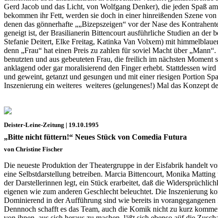
Gerd Jacob und das Licht, von Wolfgang Denker), die jeden Spaß am 
bekommen ihr Fett, werden sie doch in einer hinreißenden Szene vo
denen das gönnerhafte „„Bizepszeigen“ vor der Nase des Kontrahenten
geneigt ist, der Brasilianerin Bittencourt ausführliche Studien an 
Stefanie Deitert, Elke Freitag, Katinka Van Volxem) mit himmelblauen
denn „Frau“ hat einen Preis zu zahlen für soviel Macht über „Mann“. 
benutzten und aus gebeuteten Frau, die freilich im nächsten Moment s
anklagend oder gar moralisierend den Finger erhebt. Stattdessen wird
und geweint, getanzt und gesungen und mit einer riesigen Portion Sp
Inszenierung ein weiteres weiteres (gelungenes!) Mal das Konzept des
Deister-Leine-Zeitung | 19.10.1995
„Bitte nicht füttern!“ Neues Stück von Comedia Futura
von Christine Fischer
Die neueste Produktion der Theatergruppe in der Eisfabrik handelt 
eine Selbstdarstellung betreiben. Marcia Bittencourt, Monika Mattin
der Darstellerinnen legt, ein Stück erarbeitet, daß die Widersprüch
eigenen wie zum anderen Geschlecht beleuchtet. Die Inszenierung ko
Dominierend in der Aufführung sind wie bereits in vorangegangenen I
Dennnoch schafft es das Team, auch die Komik nicht zu kurz kommen zu
von ihnen, aus sich heraus zu machen, läßt sich ebenso aüf die Zusch