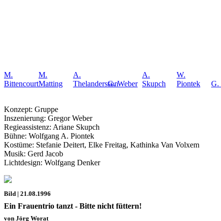
M.
M.
A.
A.
W.
Bittencourt
Matting
Thelandersson
G. Weber
Skupch
Piontek
G.
Konzept: Gruppe
Inszenierung: Gregor Weber
Regieassistenz: Ariane Skupch
Bühne: Wolfgang A. Piontek
Kostüme: Stefanie Deitert, Elke Freitag, Kathinka Van Volxem
Musik: Gerd Jacob
Lichtdesign: Wolfgang Denker
Bild | 21.08.1996
Ein Frauentrio tanzt - Bitte nicht füttern!
von Jörg Worat