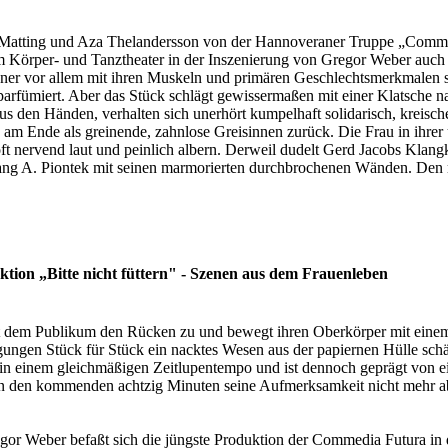
nika Matting und Aza Thelandersson von der Hannoveraner Truppe „Comm
m Körper- und Tanztheater in der Inszenierung von Gregor Weber auch 
nner vor allem mit ihren Muskeln und primären Geschlechtsmerkmalen s
rfümiert. Aber das Stück schlägt gewissermaßen mit einer Klatsche nach a
us den Händen, verhalten sich unerhört kumpelhaft solidarisch, kreis
 am Ende als greinende, zahnlose Greisinnen zurück. Die Frau in ihrer 
 oft nervend laut und peinlich albern. Derweil dudelt Gerd Jacobs Kla
ng A. Piontek mit seinen marmorierten durchbrochenen Wänden. Den m
ion „Bitte nicht füttern" - Szenen aus dem Frauenleben
eht dem Publikum den Rücken zu und bewegt ihren Oberkörper mit einem 
en Stück für Stück ein nacktes Wesen aus der papiernen Hülle schält
n einem gleichmäßigen Zeitlupentempo und ist dennoch geprägt von ein
d in den kommenden achtzig Minuten seine Aufmerksamkeit nicht mehr 
Gregor Weber befaßt sich die jüngste Produktion der Commedia Futura in