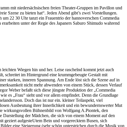
gramm mit niedersächsischen freien Theater-Gruppen im Pavillon und
freie Szene zu bieten hat“. Jeden Abend gibt’s zwei Vorstellungen.
ach um 22 30 Uhr tanzt ein Frauentrio der hannoverschen Commedia
pen erarbeiten unter der Regie des Japaners Saburo Shimudo wahrend
 leichten Wiegen hin und her. Leise raschelnd kommt jetzt auch
, schreitet im Hintergrund eine krummgebeugte Gestalt mit
er starken, inneren Spannung. Am Ende löst sich die Szene auf in
Aufmerksamkeit nicht mehr abwenden von einem Stück, dessen Verlauf
Gregor Weber befaßt sich diese jüngste Produktion der „Commedia
 wie es „Frau“ sieht und vor allem empfindet. Denn die Grundlage
landersson. Doch das ist nur ein. kleiner Teilaspekt, viel
hamlosen Ausbeutung ihrer Innerlichkeit und ein bewundernswerter Mut
 wie wirkungsvollen Bühnenbild von Wolfgang A.Piontek, den
ie Darstellung der Mädchen, die sich von einem Moment auf den
 mit geziert aufgesteUtem Bein und vorgerecktem Busen, sich
Bilder eine Steigerung (sehr schön unterstrichen durch die Musik von