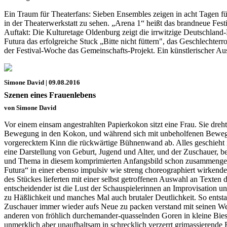
Ein Traum für Theaterfans: Sieben Ensembles zeigen in acht Tagen f
in der Theaterwerkstatt zu sehen. „Arena 1“ heißt das brandneue Festi
Auftakt: Die Kulturetage Oldenburg zeigt die irrwitzige Deutschla
Futura das erfolgreiche Stuck „Bitte nicht füttern", das Geschlechte
der Festival-Woche das Gemeinschafts-Projekt. Ein künstlerischer A
Simone David | 09.08.2016
Szenen eines Frauenlebens
von Simone David
Vor einem einsam angestrahlten Papierkokon sitzt eine Frau. Sie dr
Bewegung in den Kokon, und während sich mit unbeholfenen Bewegung
vorgerecktem Kinn die rückwärtige Bühnenwand ab. Alles geschieht i
eine Darstellung von Geburt, Jugend und Alter, und der Zuschauer, b
und Thema in diesem komprimierten Anfangsbild schon zusammengefaßt 
Futura“ in einer ebenso impulsiv wie streng choreographiert wirkend
des Stückes lieferten mit einer selbst getroffenen Auswahl an Texten 
entscheidender ist die Lust der Schauspielerinnen an Improvisation u
zu Häßlichkeit und manches Mal auch brutaler Deutlichkeit. So ents
Zuschauer immer wieder aufs Neue zu packen verstand mit seinen Wec
anderen von fröhlich durchemander-quasselnden Goren in kleine Biest
unmerklich aber unaufhaltsam in schrecklich verzerrt grimassierende