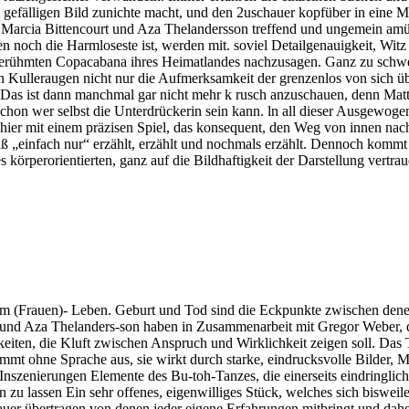
gefälligen Bild zunichte macht, und den 2uschauer kopfüber in eine 
n Marcia Bittencourt und Aza Thelandersson treffend und ungemein a
 noch die Harmloseste ist, werden mit. soviel Detailgenauigkeit, Witz
der berühmten Copacabana ihres Heimatlandes nachzusagen. Ganz zu sch
 Kulleraugen nicht nur die Aufmerksamkeit der grenzenlos von sich übe
Das ist dann manchmal gar nicht mehr k rusch anzuschauen, denn Mattin
chon wer selbst die Unterdrückerin sein kann. ln all dieser Ausgewoge
 hier mit einem präzisen Spiel, das konsequent, den Weg von innen nach
aß „einfach nur“ erzählt, erzählt und nochmals erzählt. Dennoch kommt 
 körperorientierten, ganz auf die Bildhaftigkeit der Darstellung vert
vom (Frauen)- Leben. Geburt und Tod sind die Eckpunkte zwischen dene
g und Aza Thelanders-son haben in Zusammenarbeit mit Gregor Weber, de
lichkeiten, die Kluft zwischen Anspruch und Wirklichkeit zeigen soll.
mmt ohne Sprache aus, sie wirkt durch starke, eindrucksvolle Bilder,
nszenierungen Elemente des Bu-toh-Tanzes, die einerseits eindringlich
 lassen Ein sehr offenes, eigenwilliges Stück, welches sich bisweilen
auer übertragen von denen jeder eigene Erfahrungen mitbringt und dahe