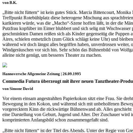
von B.K.
„Bitte nicht füttern“ ist kein gutes Stück. Marcia Bittencourt, Mo
Treffpunkt Rotebühlplatz diese heterogene Mischung aus sprachfreie
karikieren würde, was die „Macho“-Szene hoffen läßt, in der die Mä
Putzfrau kopfüber im Eimer blubbert und sich selig mit Wischwasser pa
geschminkten Damen reißen sich als Kinder gegenseitig die Puppen a
Aires, schielen entsetzlich (zum Glück schlägt keine Uhr) und bleiben
während wir doch längst alles begriffen haben, unverdrossen weiter,
Windgeräuschen vor sich hin. Sehr schön das Bühnenbild von Wolfga
alleine nicht genügt, um besseres Theater zu machen.
Hannoversche Allgemeine Zeitung | 26.09.1995
Commedia Futura überzeugt mit ihrer neuen Tanztheater-Produkt
von Simone David
Vor einem einsam angestrahlten Papierkokon sitzt eine Frau. Sie dr
Bewegung in den Kokon, und während sich mit unbeholfenen Bewegung
vorgerecktem Kinn die rückwärtige Bühnenwand ab. Alles geschieht i
eine Darstellung von Geburt, Jugend und Alter. Der Zuschauer wir
komprimierten Anfangsbild schon zusammengefaßt sind.
„Bitte nicht füttern“ ist der Titel des Abends. Unter der Regie von 