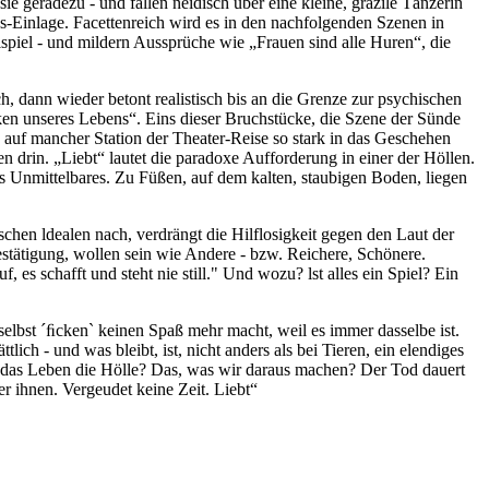
e geradezu - und fallen neidisch über eine kleine, grazile Tänzerin
s-Einlage. Facettenreich wird es in den nachfolgenden Szenen in
spiel - und mildern Aussprüche wie „Frauen sind alle Huren“, die
, dann wieder betont realistisch bis an die Grenze zur psychischen
cken unseres Lebens“. Eins dieser Bruchstücke, die Szene der Sünde
d auf mancher Station der Theater-Reise so stark in das Geschehen
en drin. „Liebt“ lautet die paradoxe Aufforderung in einer der Höllen.
Unmittelbares. Zu Füßen, auf dem kalten, staubigen Boden, liegen
lschen ldealen nach, verdrängt die Hilflosigkeit gegen den Laut der
estätigung, wollen sein wie Andere - bzw. Reichere, Schönere.
 es schafft und steht nie still." Und wozu? lst alles ein Spiel? Ein
 selbst ´ﬁcken` keinen Spaß mehr macht, weil es immer dasselbe ist.
lich - und was bleibt, ist, nicht anders als bei Tieren, ein elendiges
st das Leben die Hölle? Das, was wir daraus machen? Der Tod dauert
er ihnen. Vergeudet keine Zeit. Liebt“