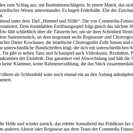
 holen zum Schlag aus, mit Badmintonschlägern. In einem Match, das s
irdischer Wesen untereinander. Es hagelt Federbälle. Ehe der Zuschauer
t.
terabend unter dem Titel „Himmel und Hölle“. Die von Commedia-Futura
matisiert. Dem formidablen Eröffnungsspiel folgt gleich das nächste Hi
io fällt schließlich über die Tänzerin her, um sie ihrer Schönheit för
n dem Stationenstück, an dem insgesamt sechs Regisseure und Choreogr
cher Dieter Krockauer, die israelische Choreografin Zufit Simon und
 unterschiedliche Handschriften trägt, die sich mit unterschiedlichen 
n. Da gibt es neben Tanz und Schauspiel auch Videokunst, Rezitation, 
komben der Eisfabrik. Das garantiert viel Abwechslung und hält die Sp
ch keine Klammer, keine Rahmenerzählung, die das Stück zusammenhäl
Völlerei als Schlussbild wäre noch einmal ein an den Anfang anknüpfend
ntiert.
ie Hölle und wieder zurück, das erlebte Sonnabend das Publikum bei d
inem anderen Akteur oder Regisseur aus dem Team der Commedia Futura 