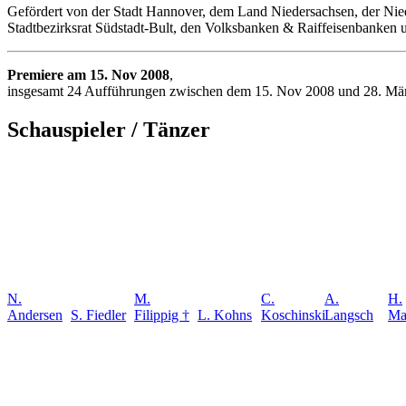
Gefördert von der Stadt Hannover, dem Land Niedersachsen, der Nie
Stadtbezirksrat Südstadt-Bult, den Volksbanken & Raiffeisenbanken
Premiere am 15. Nov 2008
,
insgesamt 24 Aufführungen zwischen dem 15. Nov 2008 und 28. Mä
Schauspieler / Tänzer
N.
M.
C.
A.
H.
Andersen
S. Fiedler
Filippig †
L. Kohns
Koschinski
Langsch
Ma