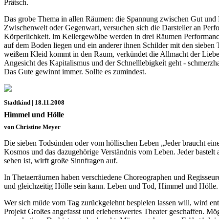
Prätsch.
Das grobe Thema in allen Räumen: die Spannung zwischen Gut und Bö
Zwischenwelt oder Gegenwart, versuchen sich die Darsteller an Perfo
Körperlichkeit. lm Kellergewölbe werden in drei Räumen Performances 
auf dem Boden liegen und ein anderer ihnen Schilder mit den sieben 
weißem Kleid kommt in den Raum, verkündet die Allmacht der Liebe und
Angesicht des Kapitalismus und der Schnelllebigkeít geht - schmerzhaf
Das Gute gewinnt immer. Sollte es zumindest.
Stadtkind | 18.11.2008
Himmel und Hölle
von Christine Meyer
Die sieben Todsünden oder vom höllischen Leben „Jeder braucht einen 
Kosmos und das dazugehörige Verständnis vom Leben. Jeder bastelt an 
sehen ist, wirft große Sinnfragen auf.
In Thetaerräurnen haben verschiedene Choreographen und Regisseure 
und gleichzeitig Hölle sein kann. Leben und Tod, Himmel und Höll
Wer sich müde vom Tag zurückgelehnt bespielen lassen will, wird ent
Projekt Großes angefasst und erlebenswertes Theater geschaffen. Mög