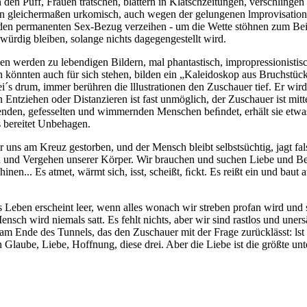
 Puff, Frauen tratschen, blättern in Klatschzeitungen, verschlingen si
ginn gleichermaßen urkomisch, auch wegen der gelungenen lmprovisation
n den permanenten Sex-Bezug verzeihen - um die Wette stöhnen zum Bei
würdig bleiben, solange nichts dagegengestellt wird.
n werden zu lebendigen Bildern, mal phantastisch, impropressionistisch
en könnten auch für sich stehen, bilden ein „Kaleidoskop aus Bruchstü
i´s drum, immer berühren die lllustrationen den Zuschauer tief. Er wir
 Entziehen oder Distanzieren ist fast unmöglich, der Zuschauer ist mitt
en, gefesselten und wimmernden Menschen beﬁndet, erhält sie etwas 
 bereitet Unbehagen.
ür uns am Kreuz gestorben, und der Mensch bleibt selbstsüchtig, jagt fa
ltern und Vergehen unserer Körper. Wir brauchen und suchen Liebe und B
.. Es atmet, wärmt sich, isst, scheißt, ﬁckt. Es reißt ein und baut auf,
 Das Leben erscheint leer, wenn alles wonach wir streben profan wird und
ch wird niemals satt. Es fehlt nichts, aber wir sind rastlos und unersätt
ht am Ende des Tunnels, das den Zuschauer mit der Frage zurücklässt: l
Glaube, Liebe, Hoffnung, diese drei. Aber die Liebe ist die größte unt