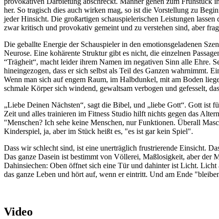
provokativen Darbietung abschreckt. Männer gehen zum Frühstück in den
her. So tragisch dies auch wirken mag, so ist die Vorstellung zu Be
jeder Hinsicht. Die großartigen schauspielerischen Leistungen lasse
zwar kritisch und provokativ gemeint und zu verstehen sind, aber frag
Die geballte Energie der Schauspieler in den emotionsgeladenen Szene
Neurose. Eine kohärente Struktur gibt es nicht, die einzelnen Passag
“Trägheit“, macht leider ihrem Namen im negativen Sinn alle Ehre. Se
hineingezogen, dass er sich selbst als Teil des Ganzen wahrnimmt. Ein
Wenn man sich auf engem Raum, im Halbdunkel, mit am Boden liegend
schmale Körper sich windend, gewaltsam verbogen und gefesselt, das
„Liebe Deinen Nächsten“, sagt die Bibel, und „liebe Gott“. Gott ist f
Zeit und alles trainieren im Fitness Studio hilft nichts gegen das A
"Menschen? Ich sehe keine Menschen, nur Funktionen. Überall Maschinen.
Kinderspiel, ja, aber im Stück heißt es, "es ist gar kein Spiel".
Dass wir schlecht sind, ist eine unerträglich frustrierende Einsicht.
Das ganze Dasein ist bestimmt von Völlerei, Maßlosigkeit, aber der Mens
Dahinsiechen: Oben öffnet sich eine Tür und dahinter ist Licht. Lic
das ganze Leben und hört auf, wenn er eintritt. Und am Ende "bleiben 
Video