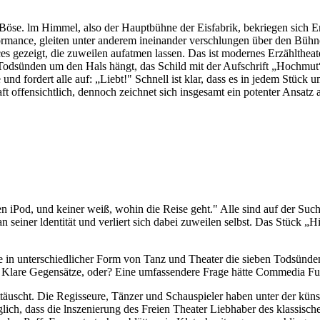
se. lm Himmel, also der Hauptbühne der Eisfabrik, bekriegen sich E
rmance, gleiten unter anderem ineinander verschlungen über den Bühnen
gezeigt, die zuweilen aufatmen lassen. Das ist modernes Erzähltheater
Todsünden um den Hals hängt, das Schild mit der Aufschrift „Hochmut“ 
 fordert alle auf: „Liebt!" Schnell ist klar, dass es in jedem Stück u
t offensichtlich, dennoch zeichnet sich insgesamt ein potenter Ansatz 
iPod, und keiner weiß, wohin die Reise geht." Alle sind auf der Suche
seiner ldentität und verliert sich dabei zuweilen selbst. Das Stück „H
in unterschiedlicher Form von Tanz und Theater die sieben Todsünden
e. Klare Gegensätze, oder? Eine umfassendere Frage hätte Commedia 
täuscht. Die Regisseure, Tänzer und Schauspieler haben unter der kün
lich, dass die lnszenierung des Freien Theater Liebhaber des klassisc