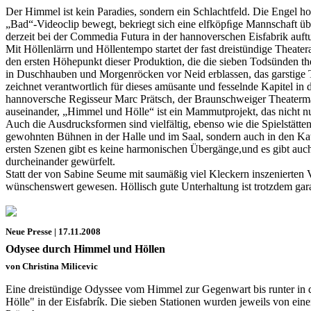
Der Himmel ist kein Paradies, sondern ein Schlachtfeld. Die Engel
„Bad“-Videoclip bewegt, bekriegt sich eine elfköpﬁge Mannschaft über
derzeit bei der Commedia Futura in der hannoverschen Eisfabrik auftu
Mit Höllenlärrn und Höllentempo startet der fast dreistündige Thea
den ersten Höhepunkt dieser Produktion, die die sieben Todsünden the
in Duschhauben und Morgenröcken vor Neid erblassen, das garstige Tr
zeichnet verantwortlich für dieses amüsante und fesselnde Kapitel i
hannoversche Regisseur Marc Prätsch, der Braunschweiger Theaterma
auseinander, „Himmel und Hölle“ ist ein Mammutprojekt, das nicht nur
Auch die Ausdrucksformen sind vielfältig, ebenso wie die Spielstätte
gewohnten Bühnen in der Halle und im Saal, sondern auch in den Kata
ersten Szenen gibt es keine harmonischen Übergänge,und es gibt au
durcheinander gewürfelt.
Statt der von Sabine Seume mit saumäßig viel Kleckern inszenierten 
wünschenswert gewesen. Höllisch gute Unterhaltung ist trotzdem gara
Neue Presse | 17.11.2008
Odysee durch Himmel und Höllen
von Christina Milicevic
Eine dreistündige Odyssee vom Himmel zur Gegenwart bis runter in d
Hölle" in der Eisfabrík. Die sieben Stationen wurden jeweils von e