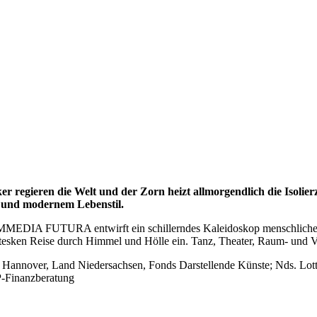
 regieren die Welt und der Zorn heizt allmorgendlich die Isolierze
g und modernem Lebenstil.
MMEDIA FUTURA entwirft ein schillerndes Kaleidoskop menschlicher 
ken Reise durch Himmel und Hölle ein. Tanz, Theater, Raum- und Vide
t Hannover, Land Niedersachsen, Fonds Darstellende Künste; Nds. Lot
P-Finanzberatung