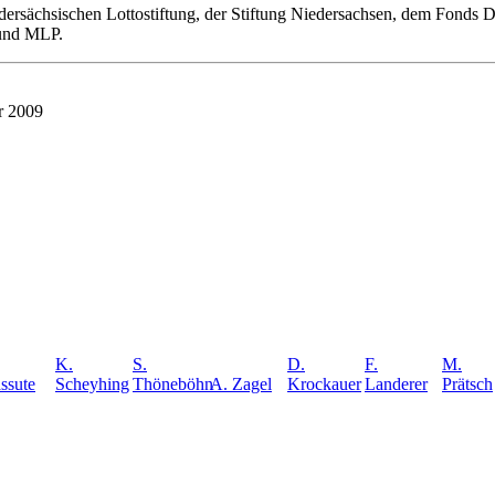
dersächsischen Lottostiftung, der Stiftung Niedersachsen, dem Fonds
 und MLP.
r 2009
K.
S.
D.
F.
M.
ssute
Scheyhing
Thöneböhn
A. Zagel
Krockauer
Landerer
Prätsch