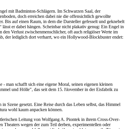
ngel mit Badminton-Schlägern. Im Schwarzen Saal, der
boden, doch erreichen dabei nie die offensichtlich gewollte
. Bis auf einen Raum, in dem die Darsteller gefesselt und geknebelt
lässt er dabei hängen. Scheinbar nicht plakativ genug: Ein Engel in
m den Verlust zwischenmenschlicher, oft auch religiöser Werte im
ab, der lediglich dort verharrt, wo ein Hollywood-Blockbuster endet:
 - man schafft sich eine eigene Moral, seinen eigenen kleinen
immel und Hölle", das seit dem 15. l\lovember in der Eisfabrik zu
 in Szene gesetzt. Eine Reise durch das Leben selbst, das Himmel
Futura wohl kaum anpacken können.
stlerischen Leitung von Wolfgang A. Piontek in ihrem Cross-Over-
hen Theaters wegen der zum Teil derben, experimentellen oder