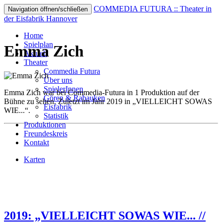
COMMEDIA FUTURA :: Theater in
Navigation öffnen/schließen
der Eisfabrik Hannover
Home
Spielplan
Emma Zich
Aktuell
Theater
Commedia Futura
Über uns
SpielerInnen
Emma Zich war bei Commedia-Futura in 1 Produktion auf der
Gören & Rabauken
Bühne zu sehen. Zuletzt im Jahr 2019 in „VIELLEICHT SOWAS
Eisfabrik
WIE...“.
Statistik
Produktionen
Freundeskreis
Kontakt
Karten
2019: „VIELLEICHT SOWAS WIE... //