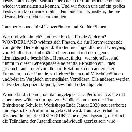
Festival abzusagen. Wir bedauern das sehr und hoffen schon bald
wieder veranstalten zu können. Und wir freuen uns auf ein großes
Festival im kommenden Jahr - dann auch mit Künstlern, die Sie
diesmal leider nicht sehen konnten.
Tanzperfomance für 4 Tänzer*innen und Schüler*innen
Wer und wie bin ich? Und wer bin ich für die Anderen?
WONDERLAND widmet sich Fragen, die für Heranwachsende
von großer Bedeutung sind. Kinder und Jugendliche im Übergang
von Kindheit zur Pubertät sind permanent mit der eigenen
ldentitätssuche beschäftigt. Herauszufinden, wer sie selbst sind,
nimmt in dieser Lebensphase eine zentrale Position ein - dies
geschieht auch oder vor allem in Relation zu den anderen: zu
Freunden, in der Familie, zu Lehrer*innen und Mitschüler*innen
und/oder im Vergleich mit medialen Vorbildern. Die anderen werden
entweder akzeptiert, kopiert, bewundert oder abgelehnt.
Wonderland ist eine modular angelegte Tanz-Performance, die mit
einer ausgewählten Gruppe von Schüler*innen aus der Elsa
Brändström Schule in Workshops Ende Januar 2020 neu erarbeitet
und ergänzt zur Aufführung gebracht wird. Hannover erhält in
Kooperation mit der EISFABRIK seine eigene Fassung, die durch
die Teilnahme der Jugendlichen individuell geprägt sein wird.